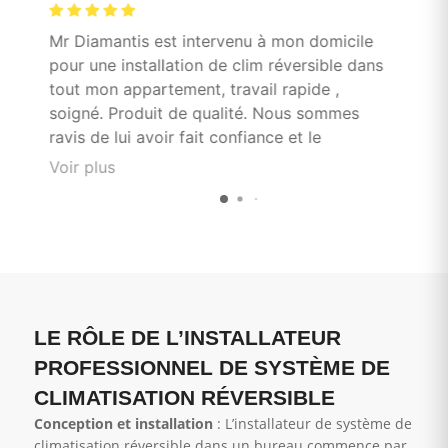
es
Mr Diamantis est intervenu à mon domicile
Tr
pour une installation de clim réversible dans
et
tout mon appartement, travail rapide ,
to
soigné. Produit de qualité. Nous sommes
ravis de lui avoir fait confiance et le
recommandons sans hésitation
Voir plus
LE RÔLE DE L’INSTALLATEUR
PROFESSIONNEL DE SYSTÈME DE
CLIMATISATION RÉVERSIBLE
Conception et installation
: L’installateur de système de
climatisation réversible dans un bureau commence par