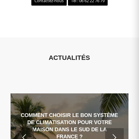
Contactez-nous
Tel : 06 62 22 76 79
ACTUALITÉS
COMMENT CHOISIR LE BON SYSTÈME
DE CLIMATISATION POUR VOTRE
MAISON DANS LE SUD DE LA
Suivant
FRANCE ?