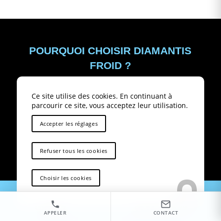
POURQUOI CHOISIR DIAMANTIS
FROID ?
Ce site utilise des cookies. En continuant à
Depuis 1979
, Diamantis Froid vous
parcourir ce site, vous acceptez leur utilisation.
propose un service complet autour de
Accepter les réglages
votre système de climatisation, que vous
soyez un particulier ou une entreprise,
dans une maison ou des bâtiments.
Refuser tous les cookies
Diamantis Froid vous fournit également un service de
Choisir les cookies
dépannage
de vos climatiseurs, que vous soyez un
particulier ou une entreprise.
Ses équipes assurent la réparation et le dépannage de
Contact
06 62 22 76 79
votre matériel existant, et même le remplacement à
APPELER
CONTACT