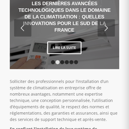
LES DERNIÈRES AVANCÉES
TECHNOLOGIQUES DANS LE DOMAINE
DE LA CLIMATISATION : QUELLES
INNOVATIONS POUR LE SUD DE LA
Suivant
FRANCE
LIRE LA SUITE
1
2
3
4
5
6
Solliciter des professionnels pour l’installation d’un
système de climatisation en entreprise offre de
nombreux avantages, notamment une expertise
technique, une conception personnalisée, l’utilisation
d’équipements de qualité, le respect des normes et
réglementations, des garanties et assurances, ainsi que
des services de support technique et après-vente.
En confiant l’installation de leur système de